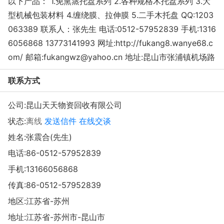
以下产品： 1.免熏蒸托盘系列 2.各种规格木托盘系列 3.大
型机械包装材料 4.缠绕膜、拉伸膜 5.二手木托盘 QQ:1203
063389 联系人：张先生 电话:0512-57952839 手机:1316
6056868 13773141993 网址:http://fukang8.wanye68.c
om/ 邮箱:fukangwz@yahoo.cn 地址:昆山市张浦镇机场路
联系方式
公司:
昆山天天物资回收有限公司
状态:
离线
发送信件
在线交谈
姓名:张震合(先生)
电话:
86-0512-57952839
手机:
13166056868
传真:86-0512-57952839
地区:江苏省-苏州
地址:
江苏省-苏州市-昆山市