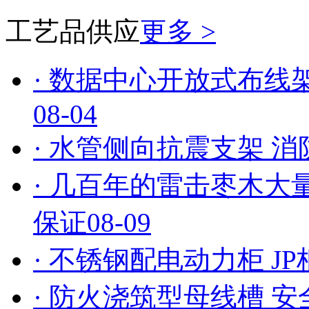
工艺品供应
更多 >
· 数据中心开放式布线
08-04
· 水管侧向抗震支架 
· 几百年的雷击枣木大
保证
08-09
· 不锈钢配电动力柜 
· 防火浇筑型母线槽 