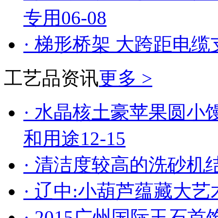
专用
06-08
· 梯形桥架 大跨距电
工艺品资讯
更多 >
· 水晶核土豪苹果圆
和用途
12-15
· 清洁度较高的洗砂机
· 辽中:小葫芦蕴藏大艺
· 2015广州国际玉石