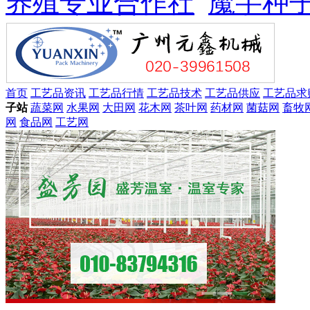
养殖专业合作社
魔芋种
首页
工艺品资讯
工艺品行情
工艺品技术
工艺品供应
工艺品求
子站
蔬菜网
水果网
大田网
花木网
茶叶网
药材网
菌菇网
畜牧
网
食品网
工艺网