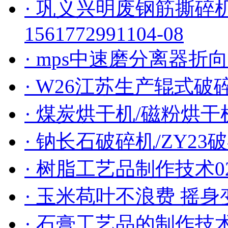
· 巩义兴明废钢筋撕碎
15617729911
04-08
· mps中速磨分离器折
· W26江苏生产辊式破
· 煤炭烘干机/磁粉烘干
· 钠长石破碎机/ZY2
· 树脂工艺品制作技术
0
· 玉米苞叶不浪费 摇
· 石膏工艺品的制作技