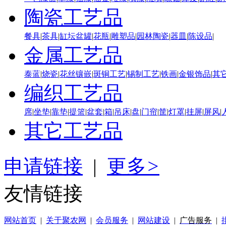
陶瓷工艺品
餐具
|
茶具
|
缸坛盆罐
|
花瓶
|
雕塑品
|
园林陶瓷
|
器皿
|
陈设品
|
金属工艺品
泰蓝
|
烧瓷
|
花丝镶嵌
|
斑铜工艺
|
锡制工艺
|
铁画
|
金银饰品
|
其
编织工艺品
席
|
坐垫
|
靠垫
|
提篮
|
盆套
|
箱
|
吊床
|
盘
|
门帘
|
筐
|
灯罩
|
挂屏
|
屏风
|
其它工艺品
申请链接
|
更多
>
友情链接
网站首页
|
关于聚农网
|
会员服务
|
网站建设
|
广告服务
|