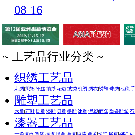
08-16
~ 工艺品行业分类 ~
织绣工艺品
刺绣
|
织锦
|
缂丝
|
抽纱
|
花边
|
绒绣
|
机绣
|
绣衣
|
绣鞋
|
珠绣
|
地毯
|
雕塑工艺品
木雕
|
石雕
|
骨雕
|
漆雕
|
贝雕
|
根雕
|
冰雕
|
泥塑
|
面塑
|
陶瓷雕塑
|
石
漆器工艺品
一色漆器
|
罩漆
|
描漆
|
描金
|
堆漆
|
填漆
|
雕填
|
螺钿
|
犀皮
|
剔红
|
剔