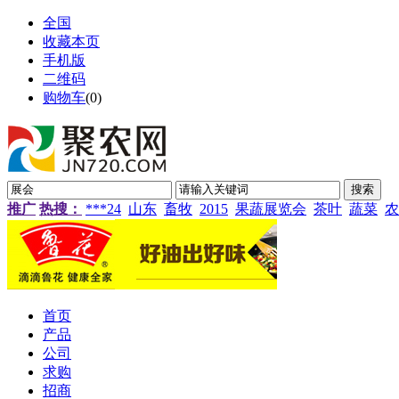
全国
收藏本页
手机版
二维码
购物车
(
0
)
推广
热搜：
***24
山东
畜牧
2015
果蔬展览会
茶叶
蔬菜
农
首页
产品
公司
求购
招商