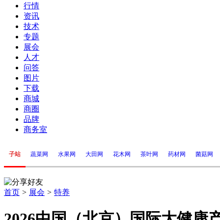
行情
资讯
技术
专题
展会
人才
问答
图片
下载
商城
商圈
品牌
商务室
子站
蔬菜网
水果网
大田网
花木网
茶叶网
药材网
菌菇网
首页
>
展会
>
特养
2026中国（北京）国际大健康