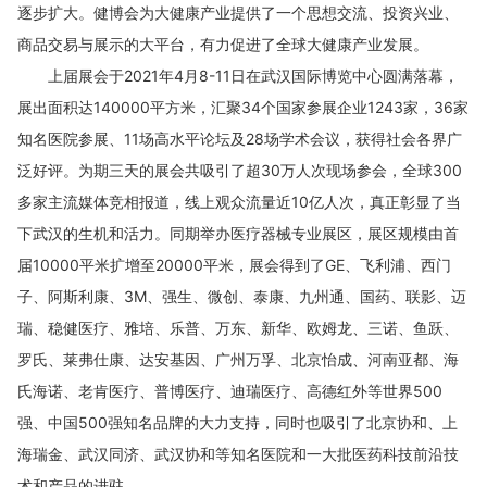
逐步扩大。健博会为大健康产业提供了一个思想交流、投资兴业、
商品交易与展示的大平台，有力促进了全球大健康产业发展。
上届展会于2021年4月8-11日在武汉国际博览中心圆满落幕，
展出面积达140000平方米，汇聚34个国家参展企业1243家，36家
知名医院参展、11场高水平论坛及28场学术会议，获得社会各界广
泛好评。为期三天的展会共吸引了超30万人次现场参会，全球300
多家主流媒体竞相报道，线上观众流量近10亿人次，真正彰显了当
下武汉的生机和活力。同期举办医疗器械专业展区，展区规模由首
届10000平米扩增至20000平米，展会得到了GE、飞利浦、西门
子、阿斯利康、3M、强生、微创、泰康、九州通、国药、联影、迈
瑞、稳健医疗、雅培、乐普、万东、新华、欧姆龙、三诺、鱼跃、
罗氏、莱弗仕康、达安基因、广州万孚、北京怡成、河南亚都、海
氏海诺、老肯医疗、普博医疗、迪瑞医疗、高德红外等世界500
强、中国500强知名品牌的大力支持，同时也吸引了北京协和、上
海瑞金、武汉同济、武汉协和等知名医院和一大批医药科技前沿技
术和产品的进驻。