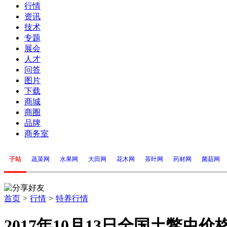
行情
资讯
技术
专题
展会
人才
问答
图片
下载
商城
商圈
品牌
商务室
子站
蔬菜网
水果网
大田网
花木网
茶叶网
药材网
菌菇网
首页
>
行情
>
特养行情
2017年10月13日全国土鳖虫价