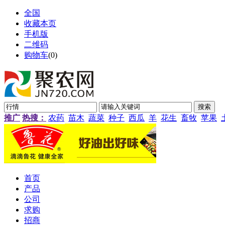
全国
收藏本页
手机版
二维码
购物车
(
0
)
推广
热搜：
农药
苗木
蔬菜
种子
西瓜
羊
花生
畜牧
苹果
首页
产品
公司
求购
招商