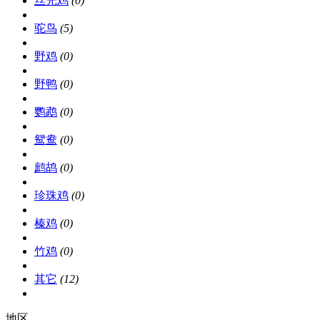
丝光鸡
(0)
驼鸟
(5)
野鸡
(0)
野鸭
(0)
鹦鹉
(0)
鸳鸯
(0)
鹧鸪
(0)
珍珠鸡
(0)
榛鸡
(0)
竹鸡
(0)
其它
(12)
地区