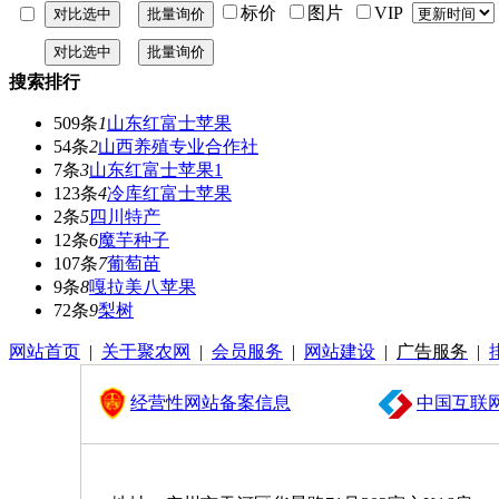
标价
图片
VIP
搜索排行
509条
1
山东红富士苹果
54条
2
山西养殖专业合作社
7条
3
山东红富士苹果1
123条
4
冷库红富士苹果
2条
5
四川特产
12条
6
魔芋种子
107条
7
葡萄苗
9条
8
嘎拉美八苹果
72条
9
梨树
网站首页
|
关于聚农网
|
会员服务
|
网站建设
|
广告服务
|
经营性网站备案信息
中国互联