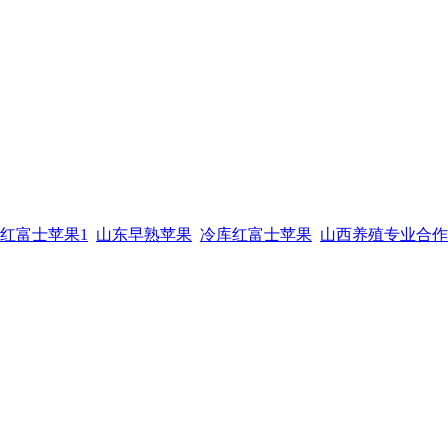
红富士苹果1
山东早熟苹果
冷库红富士苹果
山西养殖专业合作