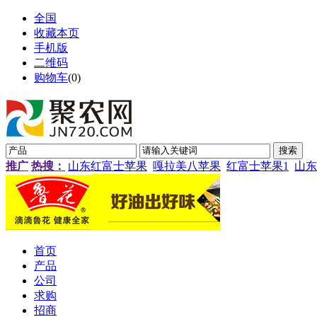
全国
收藏本页
手机版
二维码
购物车
(
0
)
推广
热搜：
山东红富士苹果
嘎拉美八苹果
红富士苹果1
山东
首页
产品
公司
求购
招商