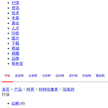
行情
资讯
技术
专题
展会
人才
问答
图片
下载
商城
商圈
品牌
商务室
子站
蔬菜网
水果网
大田网
花木网
茶叶网
药材网
菌菇网
首页
>
产品
>
特养
>
特种珍禽类
>
珍珠鸡
行业
白鹇
(0)