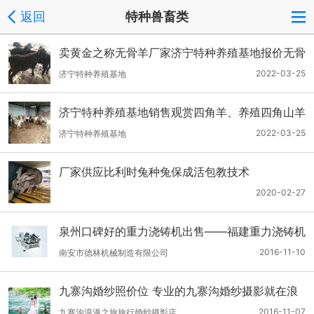
返回
特种兽畜类
卖黄金之称无骨羊厂家济宁特种养殖基地报价无骨
绵羊一只多少钱
2022-03-25
济宁特种养殖基地
济宁特种养殖基地销售观赏四角羊、养殖四角山羊
的效益
2022-03-25
济宁特种养殖基地
厂家供应比利时兔种兔保成活包教技术
2020-02-27
泉州口碑好的重力浇铸机出售——福建重力浇铸机
2016-11-10
南安市德林机械制造有限公司
九寨沟婚纱照价位 专业的九寨沟婚纱摄影就在浪
漫之旅
2016-11-07
九寨沟浪漫之旅旅行婚纱摄影店