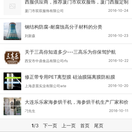
西服供应商，推荐厦门市双双服饰，厦门西服定制
2016-10-24
厦门市双双服饰有限公司
钢结构防腐-耐腐蚀高分子材料的分类
2016-10-23
刘新森
关于三高你知道多少---三高乐为你保驾护航
2016-10-22
西安市中鼎食品有限公司rfs
修正带专用PET离型膜 硅油膜隔离膜防粘膜
2016-10-20
上海彦晨实业有限公司wte
大连乐乐家海参烘干机，海参烘干机生产厂家和价
格
2016-10-11
刁先生
1
/3
下一页
上一页
首页
尾页